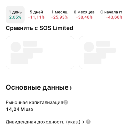
1 день
5 дней
1 месяц
6 месяцев
С начала года
2,05%
−11,11%
−25,93%
−38,46%
−43,66%
Сравнить с SOS Limited
Основные
данные
Рыночная капитализация
‪14,24 M‬
USD
Дивидендная доходность (указ.)