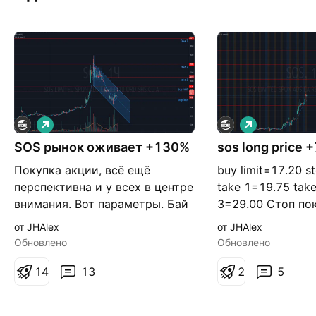
Д
Д
л
л
и
SOS рынок оживает +130%
sos long price 
и
н
н
Покупка акции, всё ещё
buy limit=17.20 s
н
н
а
а
перспективна и у всех в центре
take 1=19.75 tak
я
я
внимания. Вот параметры. Бай
3=29.00 Стоп пок
Стоп-Лимит=8,70 Стоп
большой, по ход
от JHAlex
от JHAlex
Лосс=6,30 Тейк 1=10,90 Тейк
Идея будет обно
Обновлено
Обновлено
2=13,85 Тейк 3=19,75
цена достигнет 
1
4
13
2
5