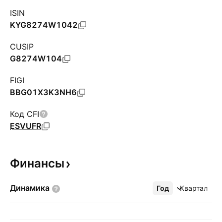
ISIN
KYG8274W1042
CUSIP
G8274W104
FIGI
BBG01X3K3NH6
Код CFI
ESVUFR
Финансы
Динамика
Год
Ещё
Квартал