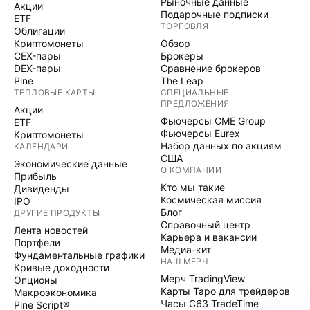
Рыночные данные
Акции
Подарочные подписки
ETF
ТОРГОВЛЯ
Облигации
Криптомонеты
Обзор
CEX-пары
Брокеры
DEX-пары
Сравнение брокеров
Pine
The Leap
ТЕПЛОВЫЕ КАРТЫ
СПЕЦИАЛЬНЫЕ
ПРЕДЛОЖЕНИЯ
Акции
Фьючерсы CME Group
ETF
Фьючерсы Eurex
Криптомонеты
Набор данных по акциям
КАЛЕНДАРИ
США
Экономические данные
О КОМПАНИИ
Прибыль
Кто мы такие
Дивиденды
Космическая миссия
IPO
Блог
ДРУГИЕ ПРОДУКТЫ
Справочный центр
Лента новостей
Карьера и вакансии
Портфели
Медиа-кит
Фундаментальные графики
НАШ МЕРЧ
Кривые доходности
Мерч TradingView
Опционы
Карты Таро для трейдеров
Макроэкономика
Часы C63 TradeTime
Pine Script®