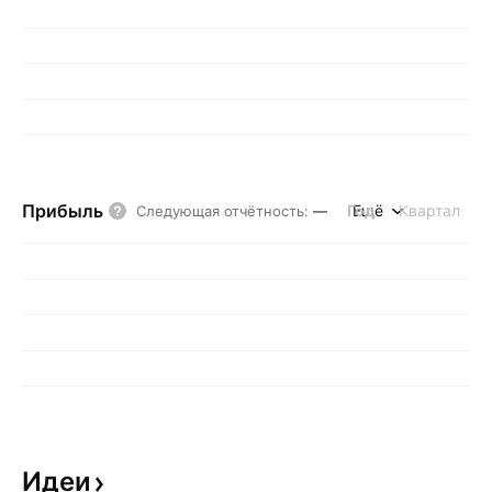
Прибыль
Год
Ещё
Квартал
Следующая отчётность
:
—
Идеи