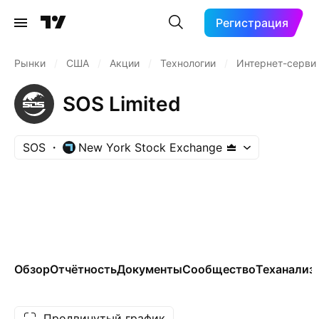
Регистрация
Рынки
/
США
/
Акции
/
Технологии
/
Интернет-серви
SOS Limited
SOS
New York Stock Exchange
Обзор
Отчётность
Документы
Сообщество
Теханализ
Продвинутый график