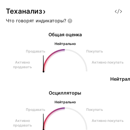
Теханализ
Что говорят
индикаторы?
Общая оценка
Нейтрально
Продавать
Покупать
Активно
Активно покупать
продавать
Нейтрал
Осцилляторы
Нейтрально
Продавать
Покупать
Активно
Активно покупать
продавать