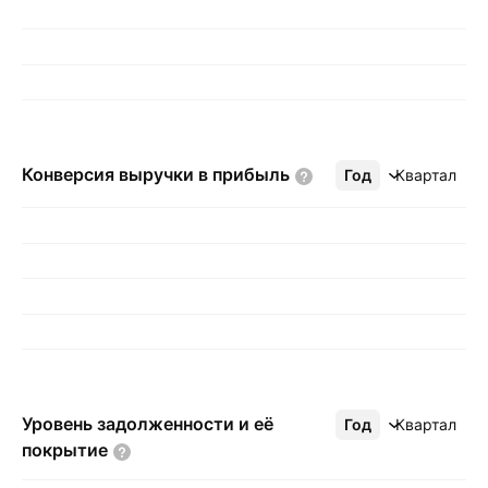
Конверсия выручки в
прибыль
Год
Ещё
Квартал
Уровень задолженности и её
Год
Ещё
Квартал
покрытие