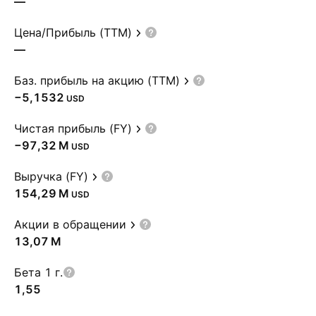
—
Цена/Прибыль (TTM)
—
Баз. прибыль на акцию (TTM)
−5,1532
USD
Чистая прибыль (FY)
‪−97,32 M‬
USD
Выручка (FY)
‪154,29 M‬
USD
Акции в обращении
‪13,07 M‬
Бета 1 г.
1,55