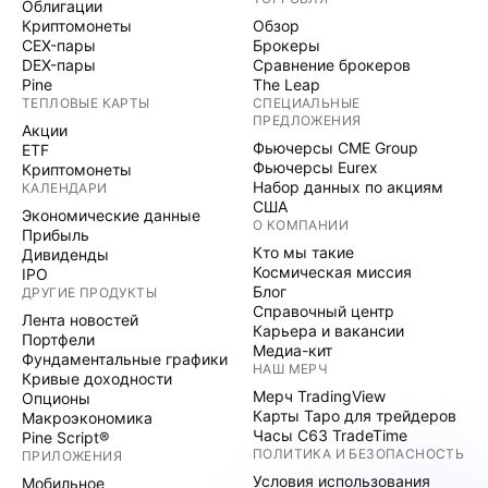
Облигации
Криптомонеты
Обзор
CEX-пары
Брокеры
DEX-пары
Сравнение брокеров
Pine
The Leap
ТЕПЛОВЫЕ КАРТЫ
СПЕЦИАЛЬНЫЕ
ПРЕДЛОЖЕНИЯ
Акции
Фьючерсы CME Group
ETF
Фьючерсы Eurex
Криптомонеты
Набор данных по акциям
КАЛЕНДАРИ
США
Экономические данные
О КОМПАНИИ
Прибыль
Кто мы такие
Дивиденды
Космическая миссия
IPO
Блог
ДРУГИЕ ПРОДУКТЫ
Справочный центр
Лента новостей
Карьера и вакансии
Портфели
Медиа-кит
Фундаментальные графики
НАШ МЕРЧ
Кривые доходности
Мерч TradingView
Опционы
Карты Таро для трейдеров
Макроэкономика
Часы C63 TradeTime
Pine Script®
ПОЛИТИКА И БЕЗОПАСНОСТЬ
ПРИЛОЖЕНИЯ
Условия использования
Мобильное