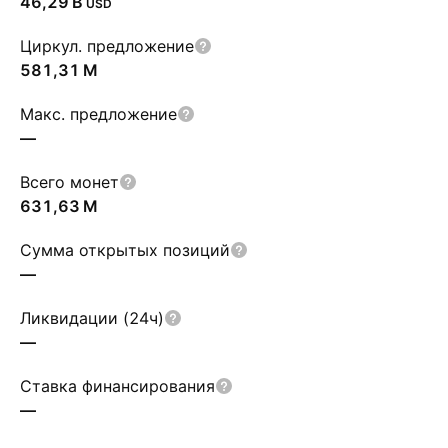
‪46,29 B‬
USD
Циркул. предложение
‪581,31 M‬
Макс. предложение
—
Всего монет
‪631,63 M‬
Сумма открытых позиций
—
Ликвидации (24ч)
—
Ставка финансирования
—