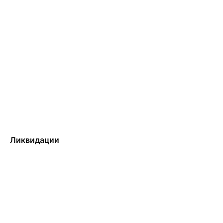
по капитализации.
Ликвидации