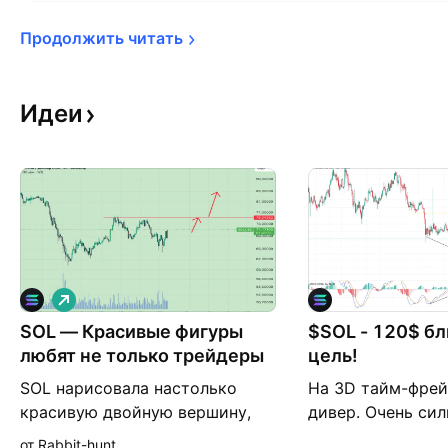
Продолжить 
читать
Идеи
Д
л
SOL — Красивые фигуры
и
$SOL - 120$ б
н
любят не только трейдеры
цель!
н
а
SOL нарисовала настолько
На 3D тайм-фре
я
красивую двойную вершину,
дивер. Очень сил
что многие продавцы, похоже,
для роста как м
от Rabbit-hunt