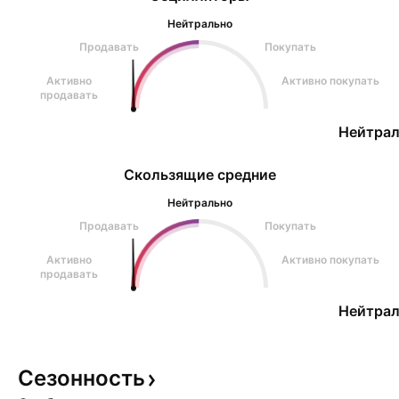
Нейтрально
Продавать
Покупать
Активно
Активно покупать
продавать
Нейтрал
Скользящие средние
Нейтрально
Продавать
Покупать
Активно
Активно покупать
продавать
Нейтрал
Сезонность