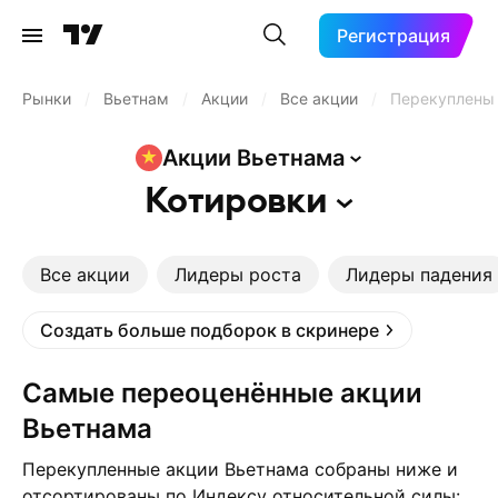
Регистрация
Рынки
/
Вьетнам
/
Акции
/
Все акции
/
Перекуплены
Акции
Вьетнама
Котировки
Все акции
Лидеры роста
Лидеры падения
Создать больше подборок в скринере
Самые переоценённые акции
Вьетнама
Перекупленные акции Вьетнама собраны ниже и
отсортированы по Индексу относительной силы: