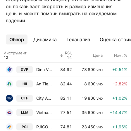
он показывает скорость и размер изменения
цены и может помочь выиграть на ожидаемом
падении.
Обзор
Ещё
Динамика
Теханализ
Оценка стои
Инструмент
RSI,
Цена
Изм. %
14
Dinh Vu Port Investment & Development JSC
84,92
78 800
+0,51%
DVP
VND
An Tien Industries Joint Stock Co
82,44
8 600
−2,82%
HII
VND
City Auto Corporation
82,11
19 800
+1,02%
CTF
VND
Vietnam Machinery Installation Corporation
77,51
35 600
+14,47%
LLM
VND
PJICO Insurance Corp.
74,81
23 450
+1,96%
PGI
VND