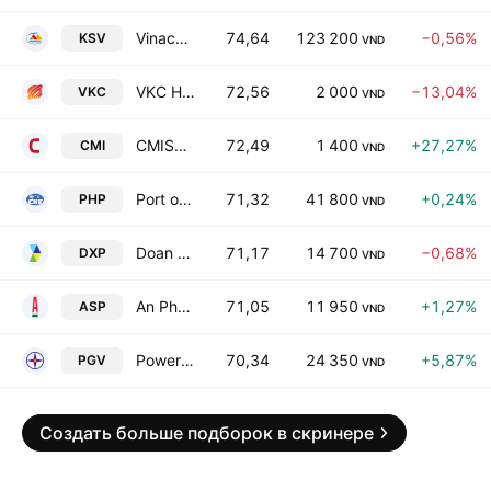
Vinacomin - Minerals Holding Corporation
74,64
123 200
−0,56%
KSV
VND
VKC Holdings Join Stock Company
72,56
2 000
−13,04%
VKC
VND
CMISTONE Vietnam JSC
72,49
1 400
+27,27%
CMI
VND
Port of Hai Phong JSC
71,32
41 800
+0,24%
PHP
VND
Doan Xa Port Joint Stock Company
71,17
14 700
−0,68%
DXP
VND
An Pha Petroleum Group JSC
71,05
11 950
+1,27%
ASP
VND
Power Generation Corp. 3
70,34
24 350
+5,87%
PGV
VND
Создать больше подборок в скринере