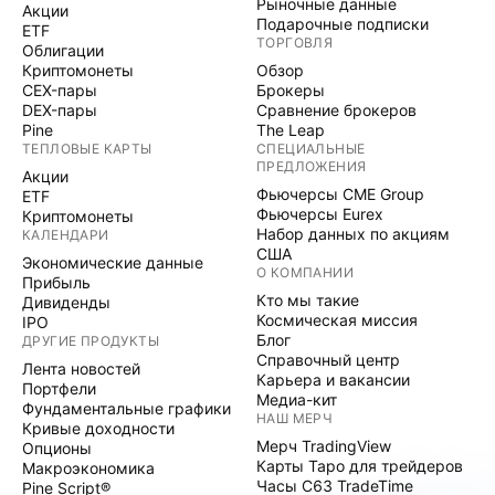
Рыночные данные
Акции
Подарочные подписки
ETF
ТОРГОВЛЯ
Облигации
Криптомонеты
Обзор
CEX-пары
Брокеры
DEX-пары
Сравнение брокеров
Pine
The Leap
ТЕПЛОВЫЕ КАРТЫ
СПЕЦИАЛЬНЫЕ
ПРЕДЛОЖЕНИЯ
Акции
Фьючерсы CME Group
ETF
Фьючерсы Eurex
Криптомонеты
Набор данных по акциям
КАЛЕНДАРИ
США
Экономические данные
О КОМПАНИИ
Прибыль
Кто мы такие
Дивиденды
Космическая миссия
IPO
Блог
ДРУГИЕ ПРОДУКТЫ
Справочный центр
Лента новостей
Карьера и вакансии
Портфели
Медиа-кит
Фундаментальные графики
НАШ МЕРЧ
Кривые доходности
Мерч TradingView
Опционы
Карты Таро для трейдеров
Макроэкономика
Часы C63 TradeTime
Pine Script®