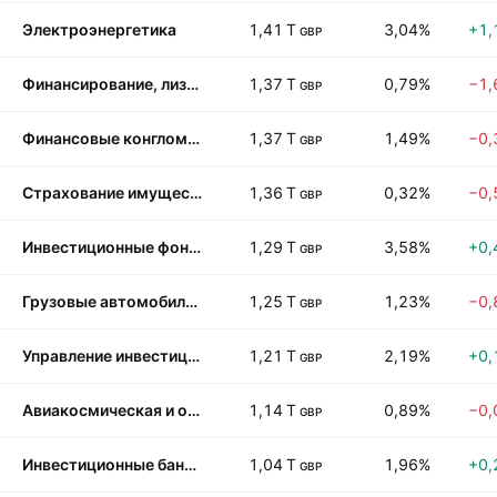
Электроэнергетика
1,41 T
3,04%
+1,
GBP
Финансирование, лизинг, аренда
1,37 T
0,79%
−1,
GBP
Финансовые конгломераты
1,37 T
1,49%
−0,
GBP
Страхование имущества и несчастных случаев
1,36 T
0,32%
−0,
GBP
Инвестиционные фонды недвижимости
1,29 T
3,58%
+0,
GBP
Грузовые автомобили, строительная и сельскохозяйственная техника
1,25 T
1,23%
−0,
GBP
Управление инвестициями
1,21 T
2,19%
+0,
GBP
Авиакосмическая и оборонная промышленность
1,14 T
0,89%
−0,
GBP
Инвестиционные банки, брокеры
1,04 T
1,96%
+0,
GBP