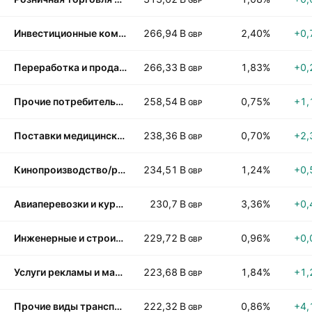
GBP
Инвестиционные компании и паевые фонды
266,94 B
2,40%
+0,
GBP
Переработка и продажа нефти
266,33 B
1,83%
+0,
GBP
Прочие потребительские услуги
258,54 B
0,75%
+1,
GBP
Поставки медицинского оборудования
238,36 B
0,70%
+2,
GBP
Кинопроизводство/развлечения
234,51 B
1,24%
+0,
GBP
Авиаперевозки и курьерские услуги
230,7 B
3,36%
+0,
GBP
Инженерные и строительные услуги
229,72 B
0,96%
+0,
GBP
Услуги рекламы и маркетинга
223,68 B
1,84%
+1,
GBP
Прочие виды транспорта
222,32 B
0,86%
+4,
GBP