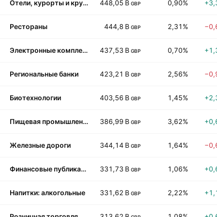
Отели, курорты и круизы
448,05 B
0,90%
+3,
GBP
Рестораны
444,8 B
2,31%
−0,
GBP
Электронные комплектующие
437,53 B
0,70%
+1,
GBP
Региональные банки
423,21 B
2,56%
−0,
GBP
Биотехнологии
403,56 B
1,45%
+2,
GBP
Пищевая промышленность: деликатесы и кондитерские изделия
386,99 B
3,62%
+0,
GBP
Железные дороги
344,14 B
1,64%
−0,
GBP
Финансовые публикации и услуги
331,73 B
1,06%
+0,
GBP
Напитки: алкогольные
331,62 B
2,22%
+1,
GBP
Розничная торговля одеждой и обувью
313,62 B
1,08%
+0,