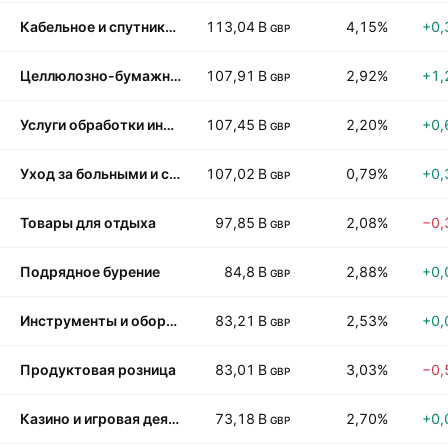
Кабельное и спутниковое телевидение
113,04 B
4,15%
+0,
GBP
Целлюлозно-бумажная промышленность
107,91 B
2,92%
+1,
GBP
Услуги обработки информации
107,45 B
2,20%
+0,
GBP
Уход за больными и санитарное обслуживание
107,02 B
0,79%
+0,
GBP
Товары для отдыха
97,85 B
2,08%
−0,
GBP
Подрядное бурение
84,8 B
2,88%
+0,
GBP
Инструменты и оборудование
83,21 B
2,53%
+0,
GBP
Продуктовая розница
83,01 B
3,03%
−0,
GBP
Казино и игровая деятельность
73,18 B
2,70%
+0,
GBP