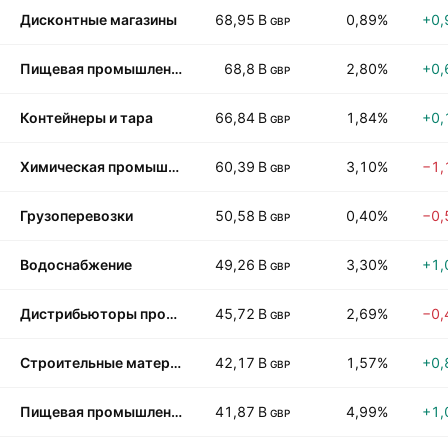
Дисконтные магазины
68,95 B
0,89%
+0,
GBP
Пищевая промышленность: мясо, рыба и молочная продукция
68,8 B
2,80%
+0,
GBP
Контейнеры и тара
66,84 B
1,84%
+0,
GBP
Химическая промышленность: сельскохозяйственные химикаты
60,39 B
3,10%
−1,
GBP
Грузоперевозки
50,58 B
0,40%
−0,
GBP
Водоснабжение
49,26 B
3,30%
+1,
GBP
Дистрибьюторы продовольственных товаров
45,72 B
2,69%
−0,
GBP
Строительные материалы
42,17 B
1,57%
+0,
GBP
Пищевая промышленность
41,87 B
4,99%
+1,
GBP