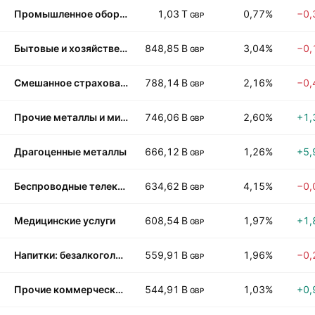
Промышленное оборудование
1,03 T
0,77%
−0,
GBP
Бытовые и хозяйственные товары
848,85 B
3,04%
−0,
GBP
Смешанное страхование
788,14 B
2,16%
−0,
GBP
Прочие металлы и минералы
746,06 B
2,60%
+1,
GBP
Драгоценные металлы
666,12 B
1,26%
+5,
GBP
Беспроводные телекоммуникации
634,62 B
4,15%
−0,
GBP
Медицинские услуги
608,54 B
1,97%
+1,
GBP
Напитки: безалкогольные
559,91 B
1,96%
−0,
GBP
Прочие коммерческие услуги
544,91 B
1,03%
+0,
GBP