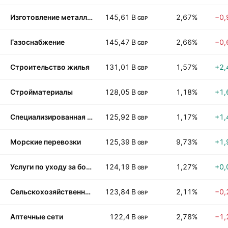
Изготовление металлоконструкций
145,61 B
2,67%
−0,
GBP
Газоснабжение
145,47 B
2,66%
−0,
GBP
Строительство жилья
131,01 B
1,57%
+2,
GBP
Стройматериалы
128,05 B
1,18%
+1,
GBP
Специализированная промышленность
125,92 B
1,17%
+1,
GBP
Морские перевозки
125,39 B
9,73%
+1,
GBP
Услуги по уходу за больными
124,19 B
1,27%
+0,
GBP
Сельскохозяйственные продукты и помол зерна
123,84 B
2,11%
−0,
GBP
Аптечные сети
122,4 B
2,78%
−1,
GBP