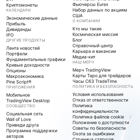
Фьючерсы Eurex
Криптомонеты
Набор данных по акциям
КАЛЕНДАРИ
США
Экономические данные
О КОМПАНИИ
Прибыль
Кто мы такие
Дивиденды
Космическая миссия
IPO
Блог
ДРУГИЕ ПРОДУКТЫ
Справочный центр
Лента новостей
Карьера и вакансии
Портфели
Медиа-кит
Фундаментальные графики
НАШ МЕРЧ
Кривые доходности
Мерч TradingView
Опционы
Карты Таро для трейдеров
Макроэкономика
Часы C63 TradeTime
Pine Script®
ПОЛИТИКА И БЕЗОПАСНОСТЬ
ПРИЛОЖЕНИЯ
Условия использования
Мобильное
Отказ от ответственности
TradingView Desktop
Политика
СООБЩЕСТВО
конфиденциальности
Социальная сеть
Политика файлов cookie
Wall of Love
Положение о доступности
Приведи друга
Советы по безопасности
Программа поддержки
Охота за ошибками
авторов
Страница статусов