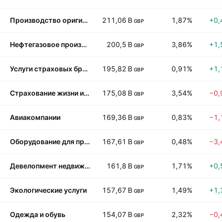
Производство оригинальных автомобильных запчастей
211,06 B
1,87%
+0,
GBP
Нефтегазовое производство
200,5 B
3,86%
+1,
GBP
Услуги страховых брокеров
195,82 B
0,91%
+1,
GBP
Страхование жизни и здоровья
175,08 B
3,54%
−0,
GBP
Авиакомпании
169,36 B
0,83%
−1,
GBP
Оборудование для производства электроники
167,61 B
0,48%
−3,
GBP
Девелопмент недвижимости
161,8 B
1,71%
+0,
GBP
Экологические услуги
157,67 B
1,49%
+1,
GBP
Одежда и обувь
154,07 B
2,32%
−0,
GBP