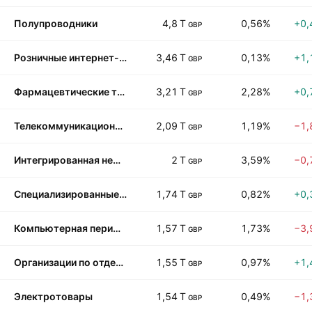
Полупроводники
4,8 T
0,56%
+0,
GBP
Розничные интернет-магазины
3,46 T
0,13%
+1,
GBP
Фармацевтические товары
3,21 T
2,28%
+0,
GBP
Телекоммуникационное оборудование
2,09 T
1,19%
−1,
GBP
Интегрированная нефтяная промышленность
2 T
3,59%
−0,
GBP
Специализированные магазины
1,74 T
0,82%
+0,
GBP
Компьютерная периферия
1,57 T
1,73%
−3,
GBP
Организации по отдельным медицинским направлениям
1,55 T
0,97%
+1,
GBP
Электротовары
1,54 T
0,49%
−1,
GBP