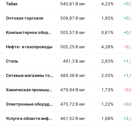
Табак
540,81 B
4,22%
+0,
GBP
Оптовая торговля
509,87 B
1,85%
+0,
GBP
Компьютерное оборудование
505,57 B
0,61%
+0,
GBP
Нефте- и газопроводы
505,25 B
4,28%
−0,
GBP
Сталь
491,3 B
2,63%
+1,
GBP
Сетевые магазины товаров для ремонта и обустройства
489,38 B
2,55%
+1,
GBP
Химическая промышленность: специализированные химикаты
479,94 B
1,73%
−0,
GBP
Электронные оборудование и приборы
470,72 B
1,22%
+0,
GBP
Услуги в области информационных технологий
461,52 B
1,68%
+2,
GBP