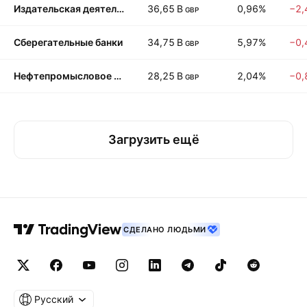
Издательская деятельность: газеты
36,65 B
0,96%
−2,
GBP
Сберегательные банки
34,75 B
5,97%
−0,
GBP
Нефтепромысловое оборудование и услуги
28,25 B
2,04%
−0,
GBP
Загрузить ещё
СДЕЛАНО ЛЮДЬМИ
Русский