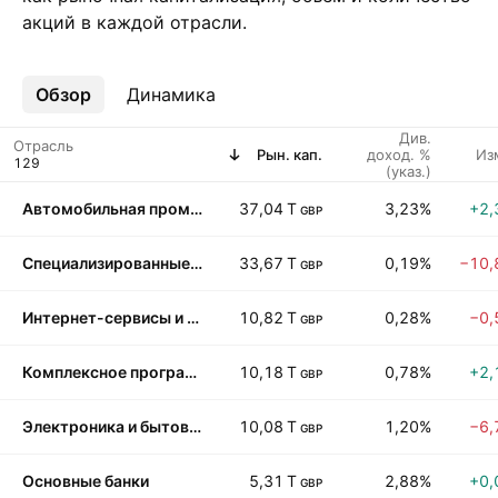
акций в каждой отрасли.
Обзор
Ещё
Динамика
Див.
Отрасль
Рын. кап.
доход. %
Из
(указ.)
Автомобильная промышленность
37,04 T
3,23%
+2,
GBP
Специализированные телекоммуникации
33,67 T
0,19%
−10,
GBP
Интернет-сервисы и ПО
10,82 T
0,28%
−0,
GBP
Комплексное программное обеспечение
10,18 T
0,78%
+2,
GBP
Электроника и бытовая техника
10,08 T
1,20%
−6,
GBP
Основные банки
5,31 T
2,88%
+0,
GBP